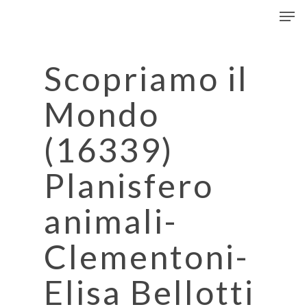
Men
Skip
to
Close
main
Menu
content
Scopriamo il
Mondo
(16339)
Planisfero
animali-
Clementoni-
Elisa Bellotti