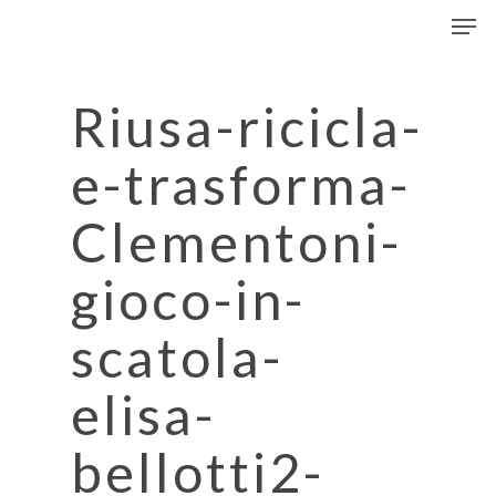
Men
Skip
to
Close
main
Menu
content
Riusa-ricicla-
e-trasforma-
Clementoni-
gioco-in-
scatola-
elisa-
bellotti2-