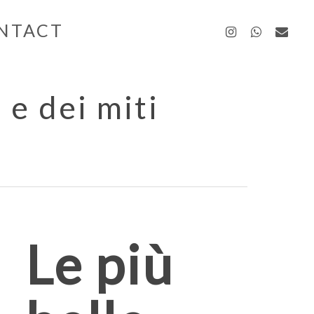
instagra
whatsa
emai
NTACT
 e dei miti
Le più