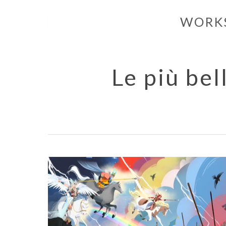
Skip
WORK
to
main
content
Le più bel