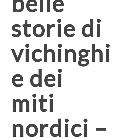
belle
storie di
vichinghi
e dei
miti
nordici –