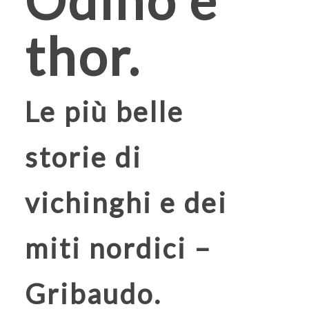
Odino e
thor.
Le più belle
storie di
vichinghi e dei
miti nordici –
Gribaudo.