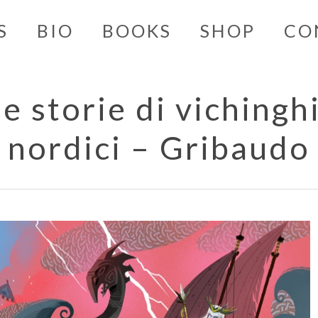
S
BIO
BOOKS
SHOP
CO
le storie di vichinghi
nordici – Gribaudo