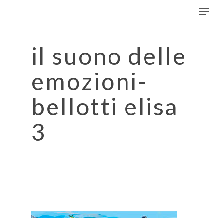
Men
Skip
to
Close
main
Menu
content
il suono delle
emozioni-
bellotti elisa
3