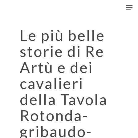
Men
Skip
to
Close
main
Menu
content
Le più belle
storie di Re
Artù e dei
cavalieri
della Tavola
Rotonda-
gribaudo-