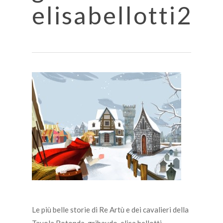
elisabellotti2
Le più belle storie di Re Artù e dei cavalieri della
Tavola Rotonda-gribaudo-elisa bellotti